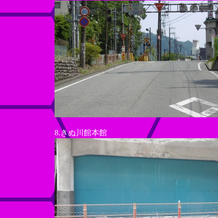
8.きぬ川館本館