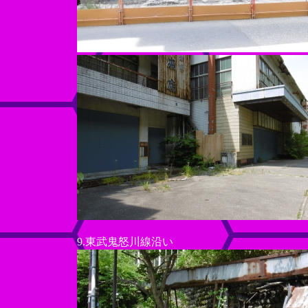
9.東武鬼怒川線沿い